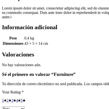
Lorem ipsum dolor sit amet, consectetur adipiscing elit, sed do eiusmo
ea commodo consequat. Duis aute irure dolor in reprehenderit in volupta
anim i
Información adicional
Peso
0.4 kg
Dimensiones
43 × 5 × 14 cm
Valoraciones
No hay valoraciones aún.
Sé el primero en valorar “Furniture”
Tu dirección de correo electrónico no será publicada.
Los campos obli
Your Rating
*
1
2
3
4
5