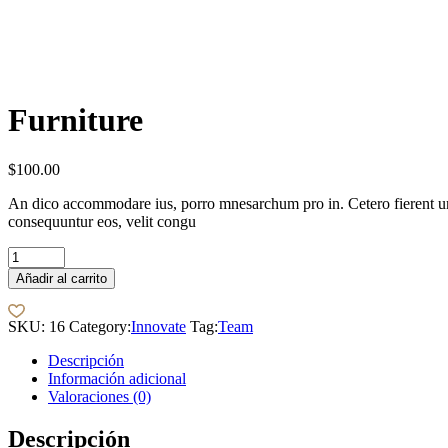
Furniture
$
100.00
An dico accommodare ius, porro mnesarchum pro in. Cetero fierent ur
consequuntur eos, velit congu
Furniture
quantity
Añadir al carrito
SKU:
16
Category:
Innovate
Tag:
Team
Descripción
Información adicional
Valoraciones (0)
Descripción