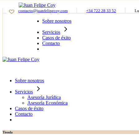
Asesoría Jurídica
Skip
Asesoría Económica
to
contacto@juanfelipecoy.com
+34 722 28 33 52
Lu
the
Sobre nosotros
content
Servicios
Casos de éxito
Contacto
Sobre nosotros
Servicios
Asesoría Jurídica
Asesoría Económica
Casos de éxito
Contacto
Tienda