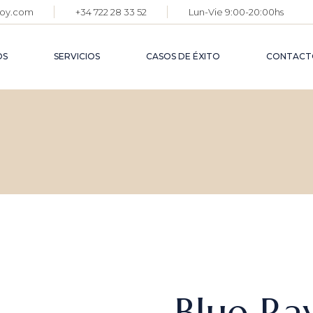
coy.com
+34 722 28 33 52
Lun-Vie 9:00-20:00hs
ASE
JUR
OS
SERVICIOS
CASOS DE ÉXITO
CONTACT
ASE
ECO
ASESORÍA
JURÍDICA
ASESORÍA
ECONÓMICA
Blue Ra