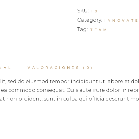
SKU:
10
Category:
INNOVAT
Tag:
TEAM
NAL
VALORACIONES (0)
lit, sed do eiusmod tempor incididunt ut labore et d
ex ea commodo consequat. Duis aute irure dolor in repr
at non proident, sunt in culpa qui officia deserunt mol