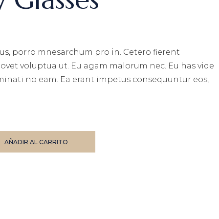
s, porro mnesarchum pro in. Cetero fierent
movet voluptua ut. Eu agam malorum nec. Eu has vide
minati no eam. Ea erant impetus consequuntur eos,
ty
AÑADIR AL CARRITO