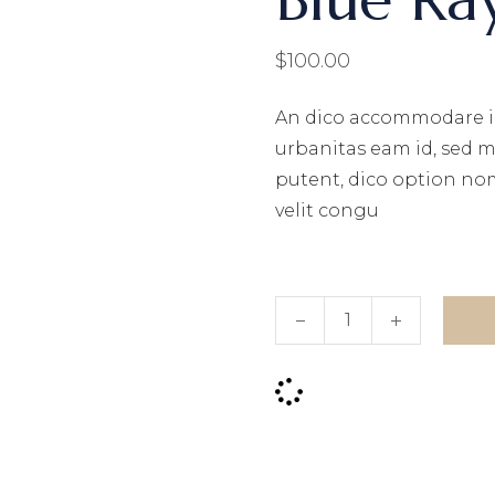
$
100.00
An dico accommodare iu
urbanitas eam id, sed 
putent, dico option no
velit congu
Blue Ray Glasses quanti