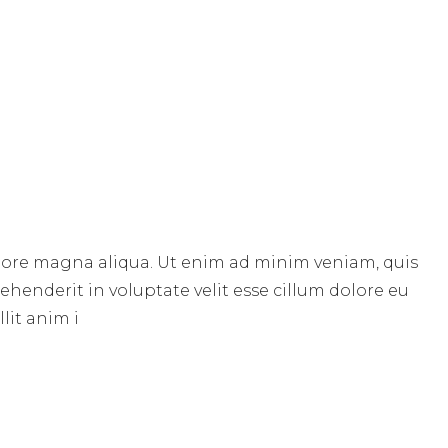
E
olore magna aliqua. Ut enim ad minim veniam, quis
ehenderit in voluptate velit esse cillum dolore eu
lit anim i