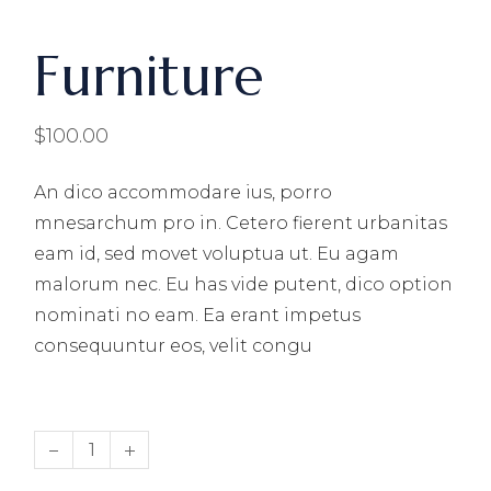
Furniture
$
100.00
An dico accommodare ius, porro
mnesarchum pro in. Cetero fierent urbanitas
eam id, sed movet voluptua ut. Eu agam
malorum nec. Eu has vide putent, dico option
nominati no eam. Ea erant impetus
consequuntur eos, velit congu
Furniture quantity