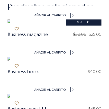
Productos relacionados
AÑADIR AL CARRITO
SALE
Business magazine
$
50.00
$
25.00
El
El
precio
precio
original
actual
era:
es:
$50.00.
$25.00.
AÑADIR AL CARRITO
Business book
$
40.00
AÑADIR AL CARRITO
Business invest III
$
45.00