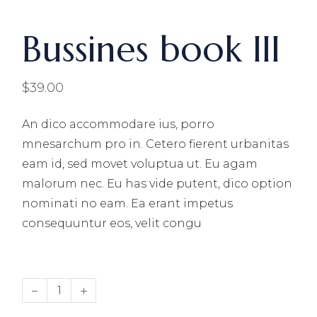
Bussines book III
$
39.00
An dico accommodare ius, porro
mnesarchum pro in. Cetero fierent urbanitas
eam id, sed movet voluptua ut. Eu agam
malorum nec. Eu has vide putent, dico option
nominati no eam. Ea erant impetus
consequuntur eos, velit congu
Bussines book III quantity