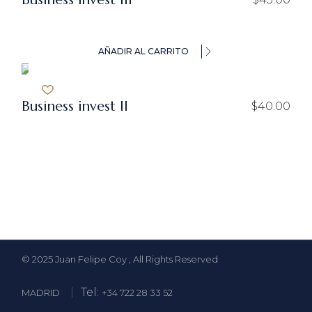
AÑADIR AL CARRITO
Business invest ll
$
40.00
© 2025
Juan Felipe Coy
, All Rights Reserved
Tel:
MADRID
+34 722 28 33 52