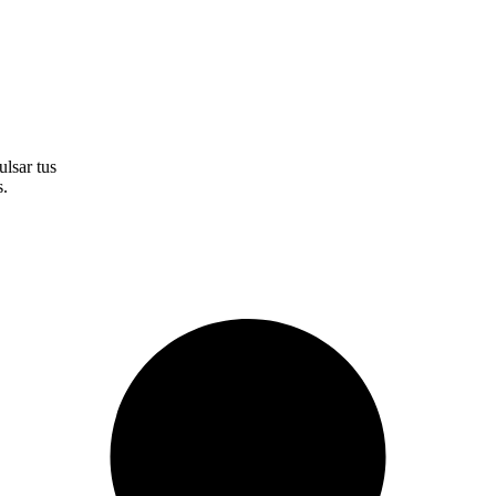
lsar tus
s.