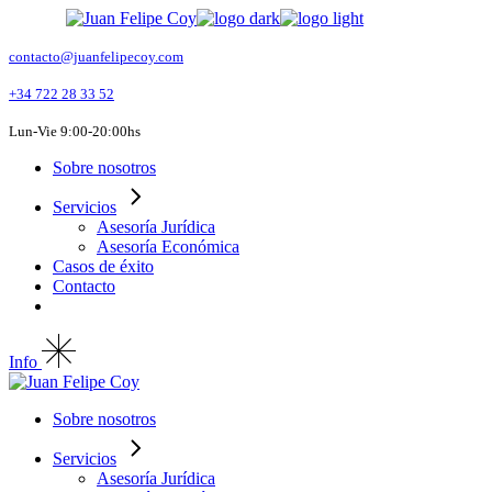
Skip
to
the
contacto@juanfelipecoy.com
content
+34 722 28 33 52
Lun-Vie 9:00-20:00hs
Sobre nosotros
Servicios
Asesoría Jurídica
Asesoría Económica
Casos de éxito
Contacto
Info
Sobre nosotros
Servicios
Asesoría Jurídica